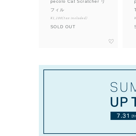
pecolo Cat Scratcher リ
フィル
¥1,100
(tax included)
SOLD OUT