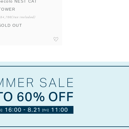
pecolo NEST CAT
TOWER
¥84,700
(tax included)
SOLD OUT