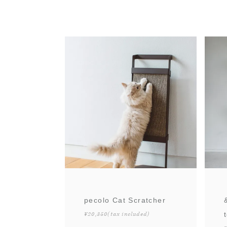
pecolo Cat Scratcher
¥20,350
(tax included)