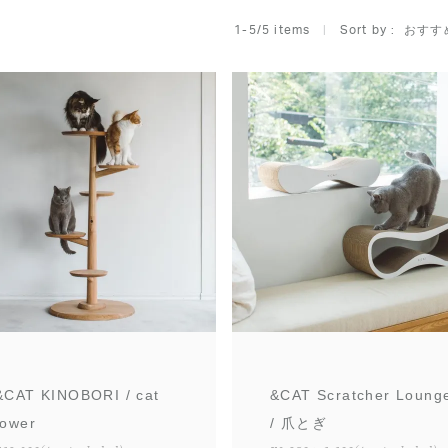
おすす
1
-
5
/
5
 items   
Sort by
&CAT KINOBORI / cat
&CAT Scratcher Loung
tower
/ 爪とぎ