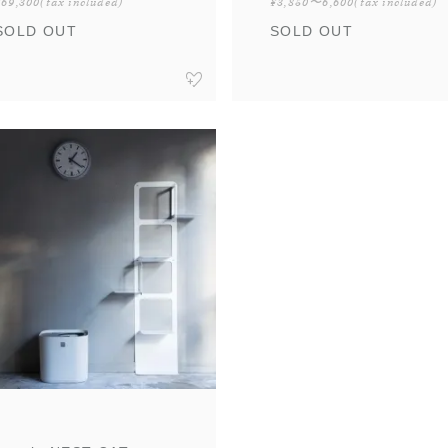
¥69,300
(tax included)
¥3,850〜6,600
(tax included)
SOLD OUT
SOLD OUT