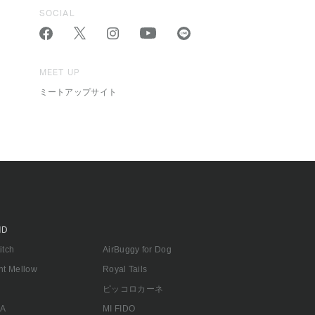
SOCIAL
MEET UP
ミートアップサイト
ND
titch
AirBuggy for Dog
ant Mellow
Royal Tails
n
ピッコロカーネ
A
MI FIDO