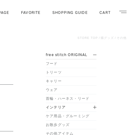
PAGE
FAVORITE
SHOPPING GUIDE
CART
ナビゲー
STORE TOP
猫グッズ
その他
free stitch ORIGINAL
フード
トリーツ
キャリー
ウェア
首輪・ハーネス・リード
インテリア
ケア用品・グルーミング
お散歩グッズ
その他アイテム