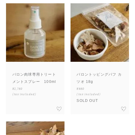
バロン肉球専用トリート
バロントッピングパフ カ
メントスプレー 100ml
ツオ 18g
¥1,760
¥660
(tax included)
(tax included)
SOLD OUT