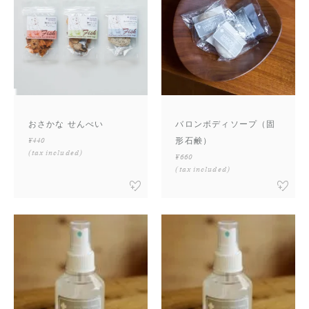
おさかな せんべい
バロンボディソープ（固
¥440
形石鹸）
(tax included)
¥660
(tax included)