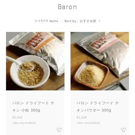
Baron
おすすめ順
1
-
17
/
17
 items   
Sort by
バロン ドライフード チ
バロン ドライフード チ
キン 小粒 300g
キンパウダー 300g
¥1,540
¥1,540
(tax included)
(tax included)