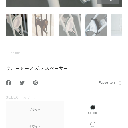
1
/
8
FF-11661
ウォーターノズル スペーサー
Favorite :
SELECT カラー:
ブラック
¥1,100
ホワイト