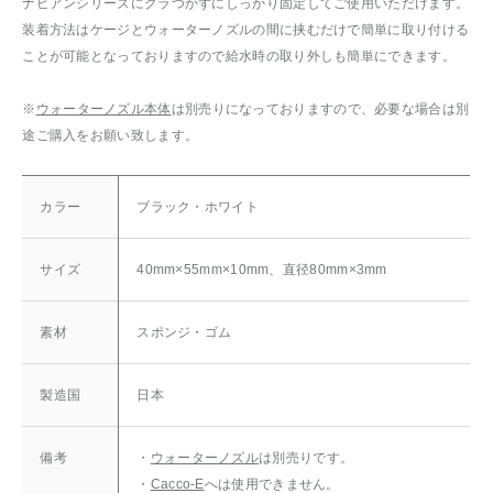
ナビアンシリーズにグラつかずにしっかり固定してご使用いただけます。
装着方法はケージとウォーターノズルの間に挟むだけで簡単に取り付ける
ことが可能となっておりますので給水時の取り外しも簡単にできます。
※
ウォーターノズル本体
は別売りになっておりますので、必要な場合は別
途ご購入をお願い致します。
カラー
ブラック・ホワイト
サイズ
40mm×55mm×10mm、直径80mm×3mm
素材
スポンジ・ゴム
製造国
日本
備考
・
ウォーターノズル
は別売りです。
・
Cacco-E
へは使用できません。