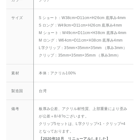
サイズ
S ショート：W38cm×D11cm×H26cm 底厚み4mm
S ロング：W49cm×D11cm×H26cm 底厚み4mm
M ショート：W49cm×D11cm×H38cm 底厚み4mm
M ロング：W64cm×D11cm×H38cm 底厚み4mm
L字クリップ：35mm×35mm×35mm （厚み3mm）
クリップ：35mm×35mm×35mm （厚み3mm）
素材
本体：アクリル100%
製造国
台湾
備考
板厚み公差、アクリル材性質、上部重量により歪み
が公差＋8/-8?oございます。
クリップ5セットは、L字クリップ×1・クリップ×4
となっております。
【2020年10月 リニューアルしました】