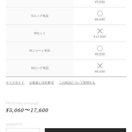
¥5,060
Sロング単品
¥6,490
Mセット
¥17,600
Mショート単品
¥6,930
Mロング単品
¥8,360
サイズガイド
お取扱い注意事項
この商品について質問する
PRICE
(tax included) :
¥5,060〜17,600
QUANTITY :