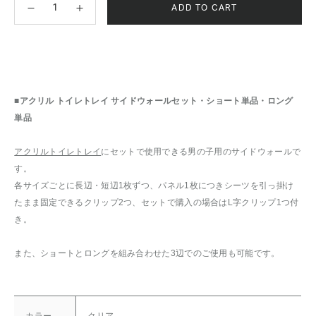
ADD TO CART
■アクリル トイレトレイ サイドウォールセット・ショート単品・ロング
単品
アクリルトイレトレイ
にセットで使用できる男の子用のサイドウォールで
す。
各サイズごとに長辺・短辺1枚ずつ、パネル1枚につきシーツを引っ掛け
たまま固定できるクリップ2つ、セットで購入の場合はL字クリップ1つ付
き。
また、ショートとロングを組み合わせた3辺でのご使用も可能です。
カラー
クリア